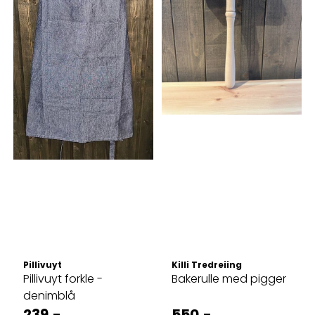
Pillivuyt
Killi Tredreiing
Pillivuyt forkle -
Bakerulle med pigger
denimblå
239,-
550,-