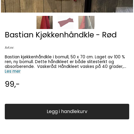
Bastian Kjøkkenhåndkle - Rød
Art.nr:
Bastian kjøkkenhåndkle i bomull, 50 x 70 cm. Laget av 100 %
ren, ny bomull. Dette håndkleet er både slitesterkt og
absorberende. Vaskeråd: Håndkleet vaskes på 40 grader,
og separat vask anbefales ved første vask for å unngå
Les mer
overflødig farge. Bruk vaskemidler uten optiske hvitemidler
og blekemidler for å bevare den vakre nyansen. Med en
99,-
krymping på 5–10 % kan tekstilet enkelt strekkes glatt eller
strykes etter vask.
Legg i handlekurv