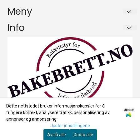
HÆGELAND TREVAREFABRIKK AS
Meny
Gamle Kirkeveg 2
Om oss
Info
4720 HÆGELAND
Salgsbetingelser
Om oss
Org. nr. 930969362
Salgsbetingelser
Tlf:
91525617
firmapost@haegeland-trevare.no
Dette nettstedet bruker informasjonskapsler for å
Drevet av
fungere korrekt, analysere trafikk, personalisering av
annonser og annonsering.
Juster innstillingene
Avslå alle
Godta alle